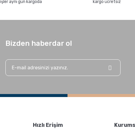
rişler aynı gün kargoda
kargo ücretsiz
Nasıl Yapılır?
Bizden haberdar ol
GROSCHE Milano Moka
Pot ile Evde Espresso
Nasıl Yapılır ?
Hızlı Erişim
Kurums