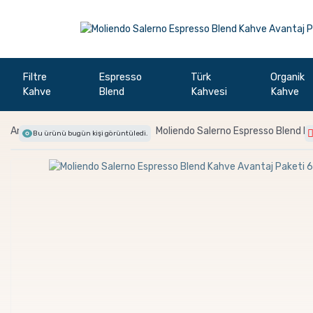
Filtre
Espresso
Türk
Organik
Kahve
Blend
Kahvesi
Kahve
Anasayfa
Espresso Blend
Moliendo Salerno Espresso Blend K
Bu ürünü bugün
kişi görüntüledi.