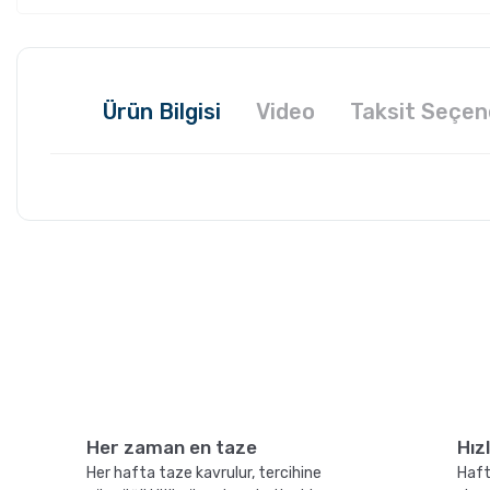
Ürün Bilgisi
Video
Taksit Seçen
GROSCHE Milano
Grosche Aberdee
Mokapot ile Affogato
Tritan Demlik Nası
Nasıl Yapılır ?
Temizlenir?
Her zaman en taze
Hız
Her hafta taze kavrulur, tercihine
Haft
Kahve Nasıl Öğütülür,
Hangi Demleme İçi