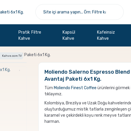
Pratik Filtre
Kapsül
Kafeinsiz
Kahve
Kahve
Kahve
ahve Avantaj Paketi 6x1 Kg.
Kahve.com TV
Moliendo Salerno Espresso Blend
Avantaj Paketi 6x1 Kg.
Tüm
Moliendo Finest Coffee
ürünlerini görmek 
tıklayınız.
Kolombiya, Brezilya ve Uzak Doğu kahvelerind
oluşturduğumuz mistik tatlarla zenginleşen çi
karamel ve çekirdekli koyu renk meyve tatların
harman.