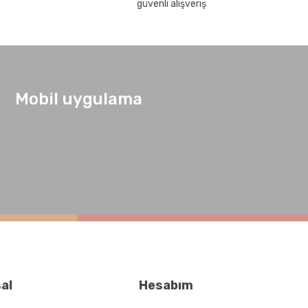
güvenli alışveriş
Mobil uygulama
al
Hesabım