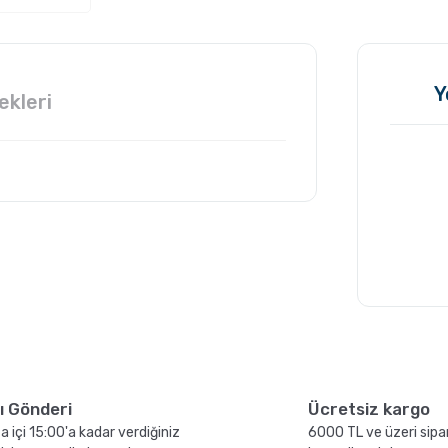
Y
ekleri
n
Grosche Milano Moka
l
Pot
lı Gönderi
Ücretsiz kargo
a içi 15:00'a kadar verdiğiniz
6000 TL ve üzeri sipar
n
French Press ile Kahve