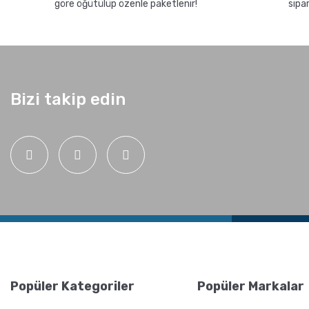
göre öğütülüp özenle paketlenir!
sipa
Nelere Dikkat Edilmeli?
Nasıl Kahve
Öğütülmeli?
Bizi takip edin
Grosche Milano Çelik
Grosche Bremen
Moka Pot
Seramik Kahve
Öğütücü
Popüler Kategoriler
Popüler Markalar