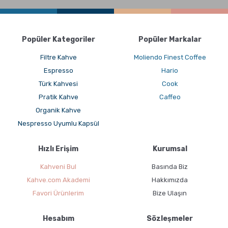
Popüler Kategoriler
Popüler Markalar
Filtre Kahve
Moliendo Finest Coffee
Espresso
Hario
Türk Kahvesi
Cook
Pratik Kahve
Caffeo
Organik Kahve
Hangi Demleme İçin Nasıl Kahve Öğütülmeli?
Nespresso Uyumlu Kapsül
Hızlı Erişim
Kurumsal
Kahveni Bul
Basında Biz
Kahve.com Akademi
Hakkımızda
Favori Ürünlerim
Bize Ulaşın
Hesabım
Sözleşmeler