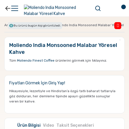
Anasayfa
Filtre Kahve
Moliendo India Monsooned Malabar Yöresel K
Bu ürünü bugün
kişi görüntüledi.
Moliendo India Monsooned Malabar Yöresel
Kahve
Tüm
Moliendo Finest Coffee
ürünlerini görmek için tıklayınız.
Fiyatları Görmek İçin
Giriş Yap!
Hikayesiyle, lezzetiyle ve Hindistan’a özgü tatlı baharat tatlarıyla
göz dolduran, her demleme tipinde apayrı güzellikte sonuçlar
veren bir kahve.
Ürün Bilgisi
Video
Taksit Seçenekleri