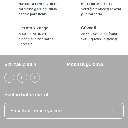
Temizlenir?
Her hafta taze kavrulur,
Hafta içi 15:00'a kadar
tercihine göre öğütülüp
verdiğiniz siparişler aynı
özenle paketlenir!
gün kargoda
Ücretsiz kargo
Güvenli
6000 TL ve üzeri
256Bit SSL Sertifikası ile
siparişlerinizde kargo
%100 güvenli alışveriş
ücretsiz
Grosche Milano Moka Pot
Bizi takip edin
Mobil uygulama
Bizden haberdar ol
Kahve Nasıl Öğütülür, Nelere Dikkat Edilmeli?