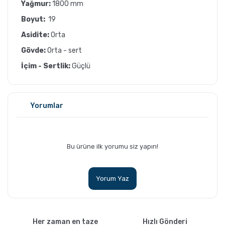
Yağmur:
1800 mm
Boyut:
19
Asidite:
Orta
Gövde:
Orta - sert
İçim - Sertlik:
Güçlü
GROSCHE Milano Mokapot ile Affogato Nasıl
Yorumlar
Yapılır ?
Bu ürüne ilk yorumu siz yapın!
Yorum Yaz
Grosche Aberdeen Tritan Demlik Nasıl
Her zaman en taze
Hızlı Gönderi