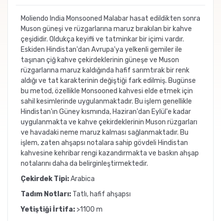
Moliendo India Monsooned Malabar hasat edildikten sonra
Muson güneşi ve rüzgarlarına maruz bırakılan bir kahve
çeşididir. Oldukça keyifli ve tatminkar bir içimi vardır.
Eskiden Hindistan'dan Avrupa'ya yelkenli gemiler ile
taşınan çiğ kahve çekirdeklerinin güneşe ve Muson
rüzgarlarına maruz kaldığında hafif sarımtırak bir renk
aldığı ve tat karakterinin değiştiği fark edilmiş. Bugünse
bu metod, özellikle Monsooned kahvesi elde etmek için
sahil kesimlerinde uygulanmaktadır. Bu işlem genellikle
Hindistan'ın Güney kısmında, Haziran'dan Eylül'e kadar
uygulanmakta ve kahve çekirdeklerinin Muson rüzgarları
ve havadaki neme maruz kalması sağlanmaktadır. Bu
işlem, zaten ahşapsı notalara sahip gövdeli Hindistan
kahvesine kehribar rengi kazandırmakta ve baskın ahşap
notalarını daha da belirginleştirmektedir.
Çekirdek Tipi:
Arabica
Tadım Notları:
Tatlı, hafif ahşapsı
Yetiştiği İrtifa:
>1100 m