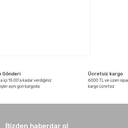
n
Grosche Milano Moka
l
Pot
lı Gönderi
Ücretsiz kargo
a içi 15:00'a kadar verdiğiniz
6000 TL ve üzeri sipar
rişler aynı gün kargoda
kargo ücretsiz
n
French Press ile Kahve
Bizden haberdar ol