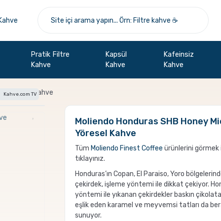
Pratik Filtre
Kapsül
Kafeinsiz
Kahve
Kahve
Kahve
ot Yöresel Kahve
Kahve.com TV
Moliendo Honduras SHB Honey Mi
Yöresel Kahve
Tüm
Moliendo Finest Coffee
ürünlerini görmek 
tıklayınız.
Honduras’ın Copan, El Paraiso, Yoro bölgelerin
çekirdek, işleme yöntemi ile dikkat çekiyor. H
yöntemi ile yıkanan çekirdekler baskın çikolat
eşlik eden karamel ve meyvemsi tatları da be
sunuyor.