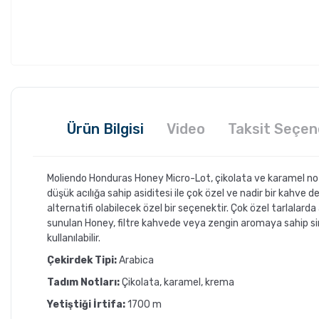
Ürün Bilgisi
Video
Taksit Seçen
Moliendo Honduras Honey Micro-Lot, çikolata ve karamel not
düşük acılığa sahip asiditesi ile çok özel ve nadir bir kahve 
alternatifi olabilecek özel bir seçenektir. Çok özel tarlalar
sunulan Honey, filtre kahvede veya zengin aromaya sahip sing
kullanılabilir.
Çekirdek Tipi:
Arabica
Tadım Notları:
Çikolata, karamel, krema
Yetiştiği İrtifa:
1700 m