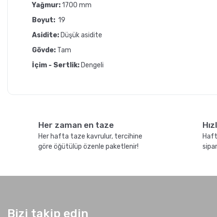
Yağmur:
1700 mm
Boyut:
19
Asidite:
Düşük asidite
Gövde:
Tam
İçim - Sertlik:
Dengeli
GROSCHE Milano
Grosche Aberdee
Mokapot ile Affogato
Tritan Demlik Nası
Nasıl Yapılır ?
Temizlenir?
Her zaman en taze
Hız
Her hafta taze kavrulur, tercihine
Haft
göre öğütülüp özenle paketlenir!
sipa
Kahve Nasıl Öğütülür,
Hangi Demleme İçi
Bizi takip edin