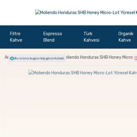
Filtre
Espresso
Türk
Organik
Kahve
Blend
Kahvesi
Kahve
Anasayfa
Filtre Kahve
Moliendo Honduras SHB Honey Micro-L
Bu ürünü bugün
kişi görüntüledi.