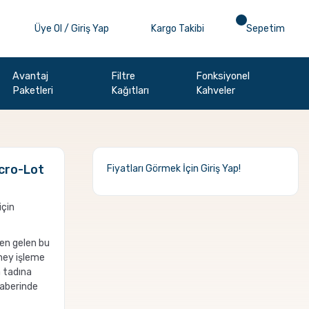
Üye Ol / Giriş Yap
Kargo Takibi
Sepetim
Avantaj
Filtre
Fonksiyonel
Paketleri
Kağıtları
Kahveler
cro-Lot
Fiyatları Görmek İçin
Giriş Yap!
için
den gelen bu
oney işleme
a tadına
raberinde