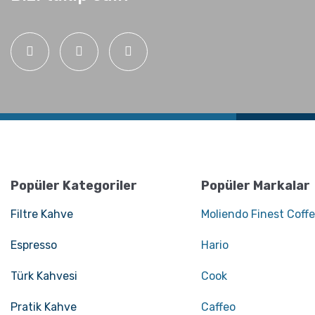
Nelere Dikkat Edilmeli?
Nasıl Kahve
Öğütülmeli?
Grosche Milano Çelik
Grosche Bremen
Moka Pot
Seramik Kahve
Öğütücü
Popüler Kategoriler
Popüler Markalar
Filtre Kahve
Moliendo Finest Coff
Espresso
Hario
Türk Kahvesi
Cook
Pratik Kahve
Caffeo
V60 Dripper ile Pour
Chemex kullanara