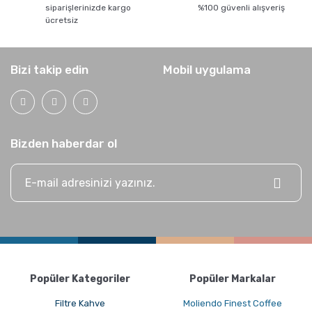
siparişlerinizde kargo
%100 güvenli alışveriş
ücretsiz
Grosche Milano Moka Pot
Bizi takip edin
Mobil uygulama
Bizden haberdar ol
Kahve Nasıl Öğütülür, Nelere Dikkat Edilmeli?
Popüler Kategoriler
Popüler Markalar
Filtre Kahve
Moliendo Finest Coffee