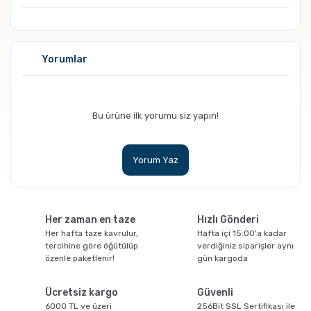
GROSCHE Milano Mokapot ile Affogato Nasıl
Yorumlar
Yapılır ?
Bu ürüne ilk yorumu siz yapın!
Yorum Yaz
Grosche Aberdeen Tritan Demlik Nasıl
Her zaman en taze
Hızlı Gönderi
Temizlenir?
Her hafta taze kavrulur,
Hafta içi 15:00'a kadar
tercihine göre öğütülüp
verdiğiniz siparişler aynı
özenle paketlenir!
gün kargoda
Ücretsiz kargo
Güvenli
6000 TL ve üzeri
256Bit SSL Sertifikası ile