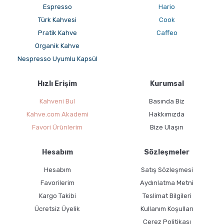
Espresso
Hario
Türk Kahvesi
Cook
Pratik Kahve
Caffeo
Organik Kahve
Hangi Demleme İçin Nasıl Kahve Öğütülmeli?
Nespresso Uyumlu Kapsül
Hızlı Erişim
Kurumsal
Kahveni Bul
Basında Biz
Kahve.com Akademi
Hakkımızda
Favori Ürünlerim
Bize Ulaşın
Hesabım
Sözleşmeler
French Press ile Kahve Nasıl Yapılır?
Hesabım
Satış Sözleşmesi
Favorilerim
Aydınlatma Metni
Kargo Takibi
Teslimat Bilgileri
Ücretsiz Üyelik
Kullanım Koşulları
Çerez Politikası