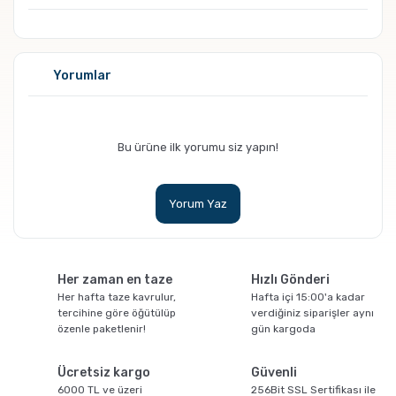
GROSCHE Milano Mokapot ile Affogato Nasıl
Yorumlar
Yapılır ?
Bu ürüne ilk yorumu siz yapın!
Yorum Yaz
Grosche Aberdeen Tritan Demlik Nasıl
Her zaman en taze
Hızlı Gönderi
Temizlenir?
Her hafta taze kavrulur,
Hafta içi 15:00'a kadar
tercihine göre öğütülüp
verdiğiniz siparişler aynı
özenle paketlenir!
gün kargoda
Ücretsiz kargo
Güvenli
6000 TL ve üzeri
256Bit SSL Sertifikası ile