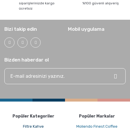
siparişlerinizde kargo
%100 güvenli alışveriş
ücretsiz
Grosche Milano Moka Pot
Bizi takip edin
Mobil uygulama
Bizden haberdar ol
Kahve Nasıl Öğütülür, Nelere Dikkat Edilmeli?
Popüler Kategoriler
Popüler Markalar
Filtre Kahve
Moliendo Finest Coffee