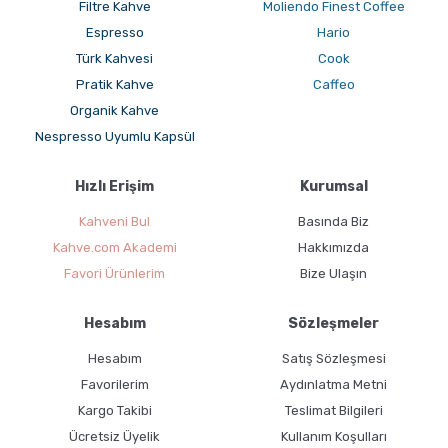
Filtre Kahve
Moliendo Finest Coffee
Espresso
Hario
Türk Kahvesi
Cook
Pratik Kahve
Caffeo
Organik Kahve
Nespresso Uyumlu Kapsül
Hızlı Erişim
Kurumsal
Kahveni Bul
Basında Biz
Kahve.com Akademi
Hakkımızda
Favori Ürünlerim
Bize Ulaşın
Hesabım
Sözleşmeler
Hesabım
Satış Sözleşmesi
Favorilerim
Aydınlatma Metni
Kargo Takibi
Teslimat Bilgileri
Ücretsiz Üyelik
Kullanım Koşulları