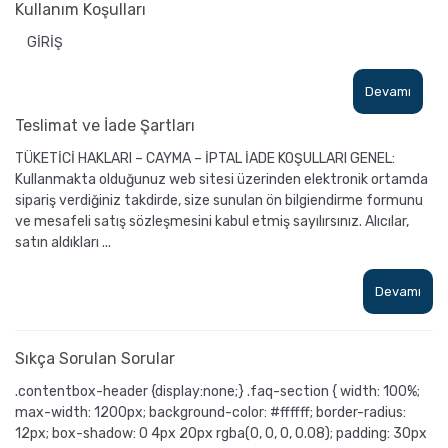
Kullanım Koşulları
GİRİŞ
Devamı
Teslimat ve İade Şartları
TÜKETİCİ HAKLARI – CAYMA – İPTAL İADE KOŞULLARI GENEL:
Kullanmakta olduğunuz web sitesi üzerinden elektronik ortamda
sipariş verdiğiniz takdirde, size sunulan ön bilgiendirme formunu
ve mesafeli satış sözleşmesini kabul etmiş sayılırsınız. Alıcılar,
satın aldıkları ...
Devamı
Sıkça Sorulan Sorular
.contentbox-header {display:none;} .faq-section { width: 100%;
max-width: 1200px; background-color: #ffffff; border-radius:
12px; box-shadow: 0 4px 20px rgba(0, 0, 0, 0.08); padding: 30px