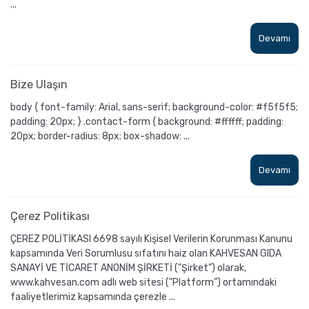
...
Devamı
Bize Ulaşın
body { font-family: Arial, sans-serif; background-color: #f5f5f5;
padding: 20px; } .contact-form { background: #ffffff; padding:
20px; border-radius: 8px; box-shadow: ...
Devamı
Çerez Politikası
ÇEREZ POLİTİKASI 6698 sayılı Kişisel Verilerin Korunması Kanunu
kapsamında Veri Sorumlusu sıfatını haiz olan KAHVESAN GIDA
SANAYİ VE TİCARET ANONİM ŞİRKETİ ("Şirket”) olarak,
www.kahvesan.com adlı web sitesi ("Platform”) ortamındaki
faaliyetlerimiz kapsamında çerezle ...