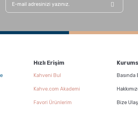
Hızlı Erişim
Kurums
ee
Kahveni Bul
Basında 
Kahve.com Akademi
Hakkımı
Favori Ürünlerim
Bize Ulaş